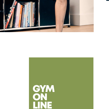
GYM
ON
LINE