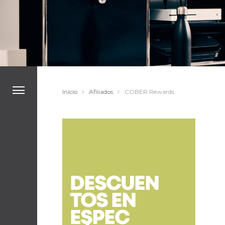
Inicio
Afiliados
COBER Rewards
DESCUEN
TOS EN
ESPEC